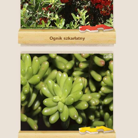
Ognik szkarłatny