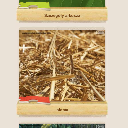
Szczegóły arkusza
słoma