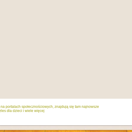
ż na portalach społecznościowych, znajdują się tam najnowsze
es dla dzieci i wiele więcej