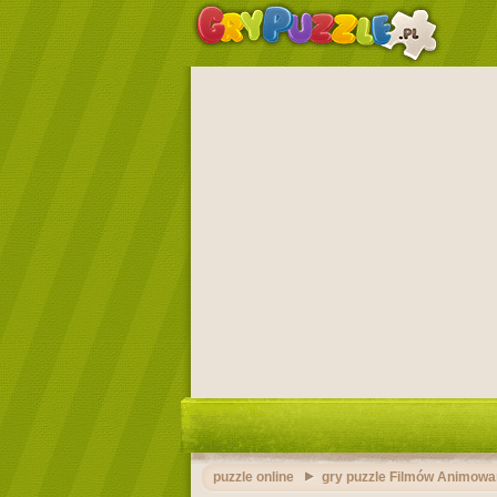
puzzle online
gry puzzle Filmów Animow