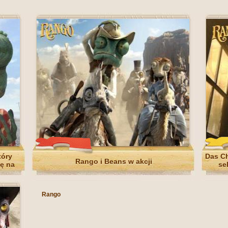
tóry
Das Ch
Rango i Beans w akcji
ię na
se
Rango