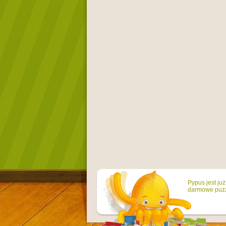
Pypus jest ju
darmowe puzzl