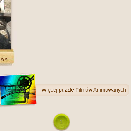
ango
Więcej
puzzle Filmów Animowanych
1