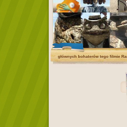
głównych bohaterów tego filmie R