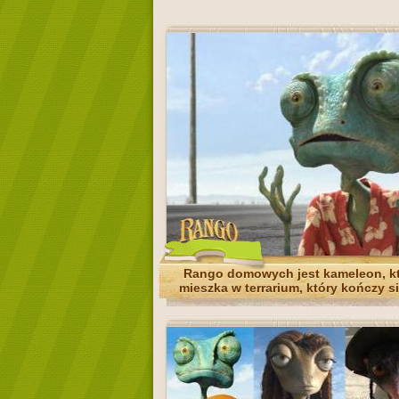
Rango domowych jest kameleon, k
mieszka w terrarium, który kończy s
pustyni