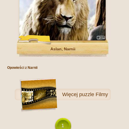
Aslan, Narnii
Opowieści z Narnii
Więcej
puzzle Filmy
1