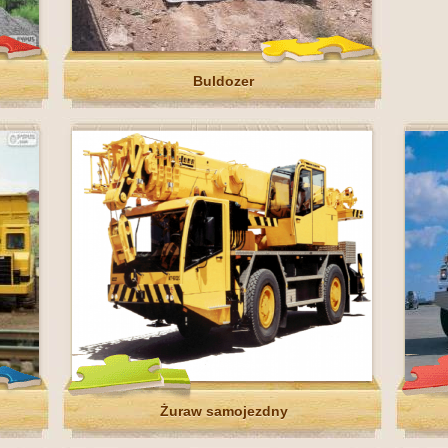
Buldozer
Żuraw samojezdny