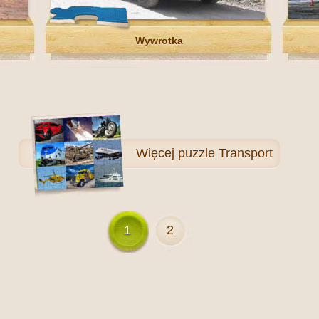
Wywrotka
Więcej
puzzle Transport
1
2