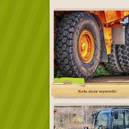
Koła duże wywrotki