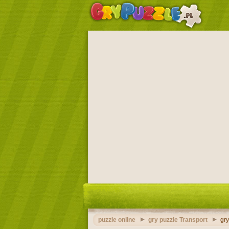
puzzle online
gry puzzle Transport
gr