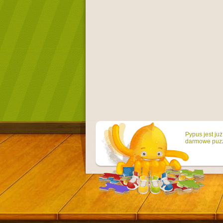
Pypus jest ju
darmowe puzzl