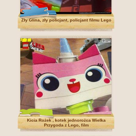
Zły Glina, zły policjant, policjant filmu Lego
Kicia Rożek , kotek jednorożca Wielka
Przygoda z Lego, film