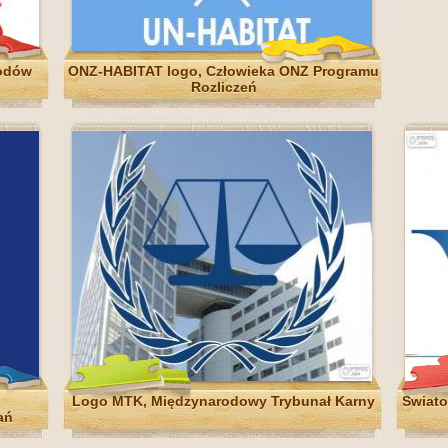
rodów
ONZ-HABITAT logo, Człowieka ONZ Programu
Rozliczeń
Logo MTK, Międzynarodowy Trybunał Karny
Świato
ań