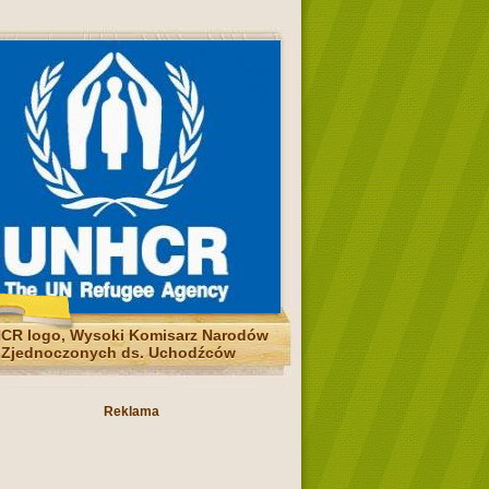
CR logo, Wysoki Komisarz Narodów
Zjednoczonych ds. Uchodźców
Reklama