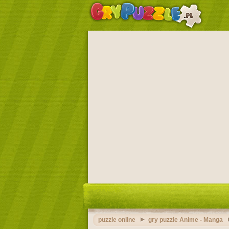
puzzle online
gry puzzle Anime - Manga