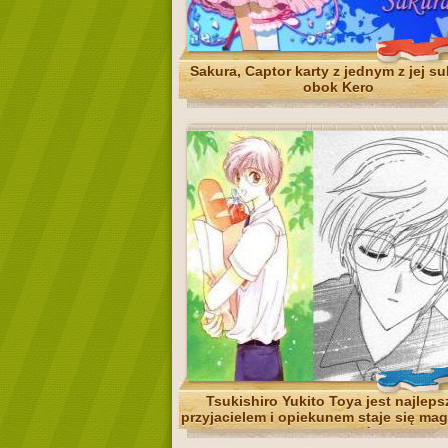
Sakura, Captor karty z jednym z jej su
obok Kero
Tsukishiro Yukito Toya jest najlep
przyjacielem i opiekunem staje się ma
Yue, gdy ma pomóc Sakura