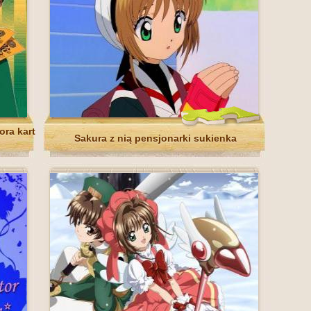
ora kart
Sakura z nią pensjonarki sukienka