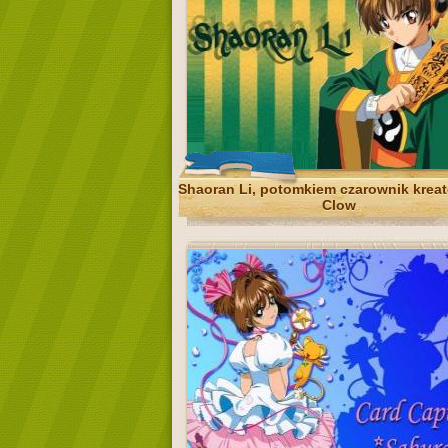
Shaoran Li, potomkiem czarownik kreat
Clow