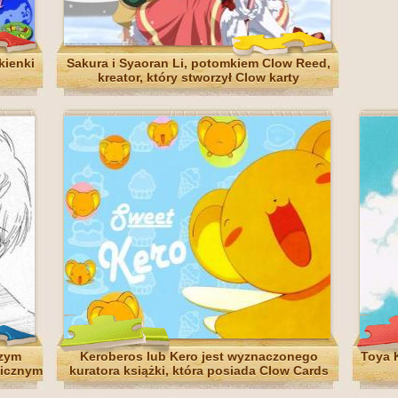
kienki
Sakura i Syaoran Li, potomkiem Clow Reed,
kreator, który stworzył Clow karty
szym
Keroberos lub Kero jest wyznaczonego
Toya K
gicznym
kuratora książki, która posiada Clow Cards