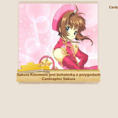
Cardc
Sakura Kinomoto jest bohaterką o przygodach
Cardcaptor Sakura