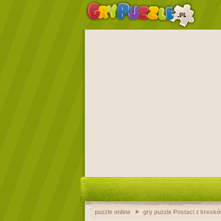
puzzle online
gry puzzle Postaci z kresk