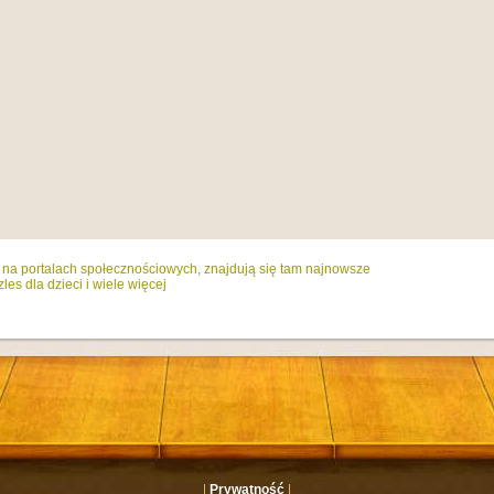
ż na portalach społecznościowych, znajdują się tam najnowsze
es dla dzieci i wiele więcej
|
Prywatność
|