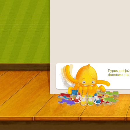
Pypus jest ju
darmowe puzzl