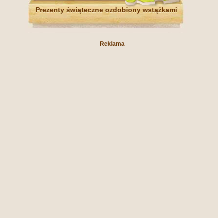
Prezenty świąteczne ozdobiony wstążkami
Reklama