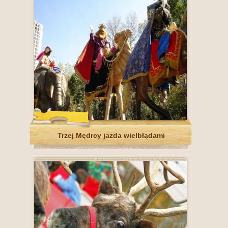
Trzej Mędrcy jazda wielbłądami