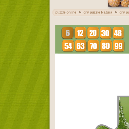
puzzle online
gry puzzle Natura
gry p