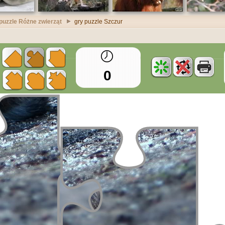
puzzle Różne zwierząt
gry puzzle Szczur
0