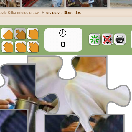
zzle Kilka miejsc pracy
gry puzzle Stewardesa
0