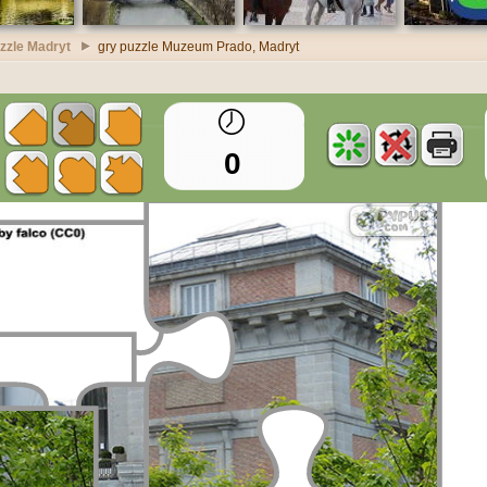
zzle Madryt
gry puzzle Muzeum Prado, Madryt
0