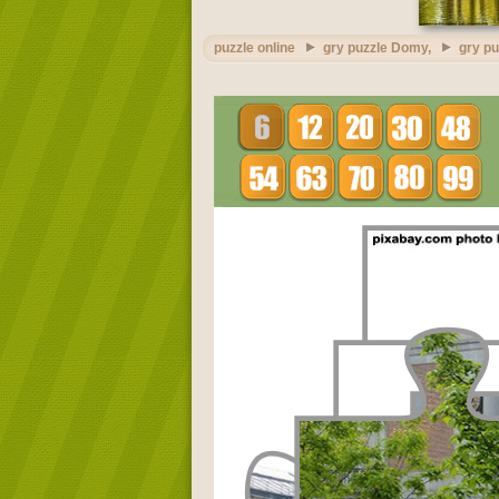
puzzle online
gry puzzle Domy,
gry pu