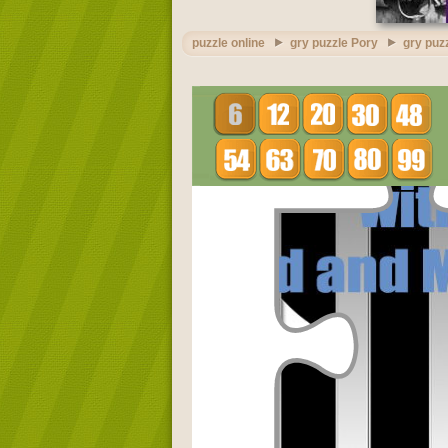
puzzle online
gry puzzle Pory
gry puz