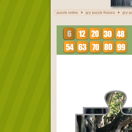
puzzle online
gry puzzle Natura
gry p