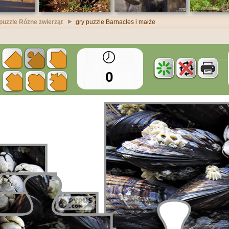
puzzle Różne zwierząt
gry puzzle Barnacles i małże
0