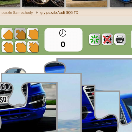
y puzzle Samochody
gry puzzle Audi SQ5 TDI
0