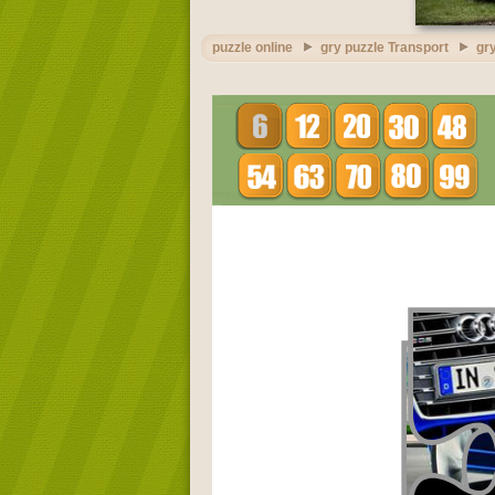
puzzle online
gry puzzle Transport
gr